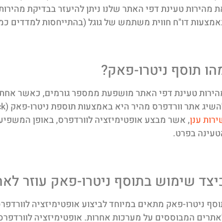
מצעות דו"ח חווית משתמש של גוגל (בהתייחסות למדדים כמו DCL ו – FCP)
הו תוסף ניטרו-פאק?
הירות טעינת דפי האתר מושפעת ממספר גורמים, כאשר אחת הא
שיג אתר וורדפרס מהיר היא באמצעות תוספת ניטרו-פאק (NitroPack), תוסף מיוחד המבוסס על
ירות ענן
, אשר מבצע אופטימיזציה לוורדפרס, באופן המשפיע 
טעינה בפרט.
יצד שימוש בתוסף ניטרו-פאק עוזר לאת
וסף ניטרו-פאק מתאים במיוחד לביצוע אופטימיזציה לוורדפרס
אתרים המבוססים על מערכות אחרות. אופטימיזציה לוורדפרס