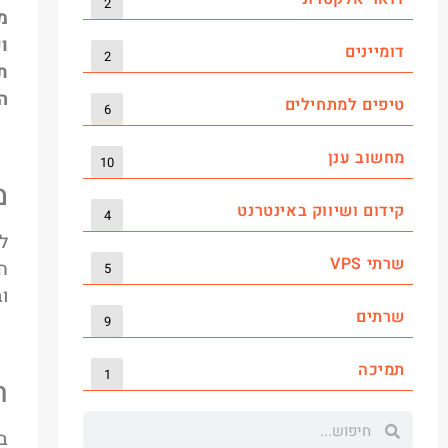
2
מ
ו
דומיינים
2
ת
ה
טיפים למתחילים
6
מחשוב ענן
10
מ
קידום ושיווק באינטרנט
4
ל
שרתי VPS
ה
5
ו
שרתים
9
תמיכה
1
ת
ב