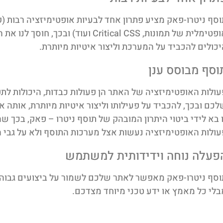
וסף ניטרו-פאק מציע פתרון אחד לבעיות אופטימיזציה רבות (
אופטימלית של תמונות, Critical CSS ועוד
יכולים להכביד על המערכת וליצור איטיות מיותרת.
וסף מבוסס ענן
עולות האופטימיזציה של האתר הן פעולות כבדות, היכולות ל
לכם ובכך, להכביד על פעילותו וליצור איטיות מיותרת, אותה א
ו בא לידי ביטוי היתרון המובהק של תוסף ניטרו – פאק, בכך ש
עולות האופטימיזציה נעשות אצל מערכות התוסף ולא על גבי 
פעלה נוחה וידידותית למשתמש
וסף ניטרו-פאק מאפשר לאתר שלכם לשמור על ביצועים גבוהים
בלי כל מאמץ או ידע טכני מיוחד מצדכם.