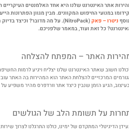
הירות אתר האינטרנט שלנו היא אחד האלמנטים העיקריים
קידומו במנועי החיפוש המקוונים. מבין מגוון הפתרונות היי
וסף
ניטרו – פאק
(NitroPack). על מה מדובר? וכיצד ב
אינטרנט? כל זאת ועוד, במאמר שלפניכם.
הירות האתר – המפתח להצלחה
כולנו חשוב שאתר האינטרנט שלנו יצליח ויגיע לרמות החשיפה
גורמים המרכזיים להצלחת האתר הוא המהירות בה האתר עובד
בעיצוב, הגיע הזמן שנבין כיצד אתר וורדפרס מהיר משפיע על
חרות על תשומת הלב של הגולשים
עידן הדיגיטלי המתקדם של ימינו, כולנו התרגלנו לצרוך שירו