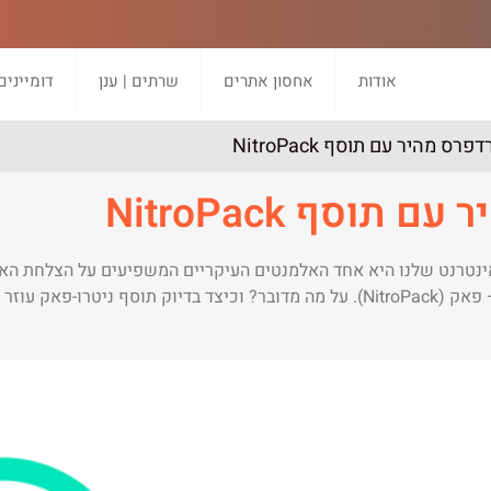
אודות
אחסון אתרים
שרתים | ענן
דומיינים
ס מהיר עם תוסף NitroPack
וסף NitroPack
 באמצעות בתוסף NitroPack מהירות אתר האינטרנט שלנו היא אחד האלמנטים העיקריים המשפיעים
מגוון הפתרונות הייעודיים להגברת מהירות האתר, נמצא תוסף ניטרו – פאק (NitroPack). על מה מדובר