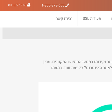
מרכז לקוחות
1-800-373-600
תעודות SSL
יצירת קשר
 על הצלחת האתר וקידומו במנועי החיפוש המקוונים. מבין
? וכיצד בדיוק תוסף ניטרו-פאק עוזר לאתר האינטרנט? כל זאת ועוד, במאמר