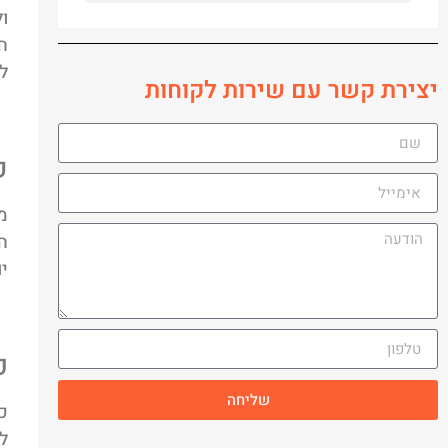
ו
ה
ל
יצירת קשר עם שירות לקוחות
ק
מ
ה
י
כ
שליחה
כ
ל